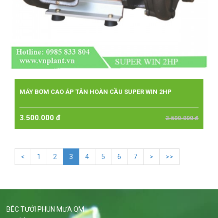
MÁY BƠM CAO ÁP TÂN HOÀN CẦU SUPER WIN 2HP
3.500.000 đ
3.500.000 đ
<
1
2
3
4
5
6
7
>
>>
BÉC TƯỚI PHUN MƯA QM