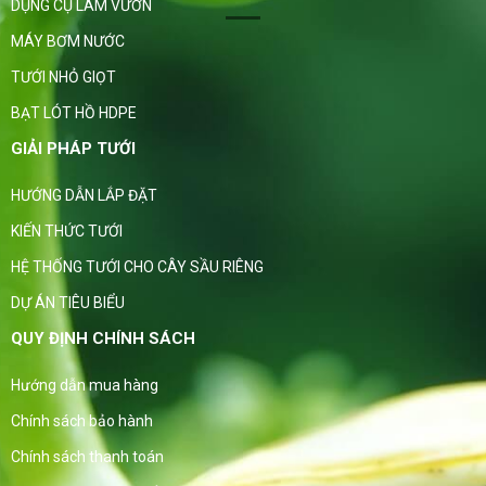
DỤNG CỤ LÀM VƯỜN
MÁY BƠM NƯỚC
TƯỚI NHỎ GIỌT
BẠT LÓT HỒ HDPE
GIẢI PHÁP TƯỚI
HƯỚNG DẪN LẮP ĐẶT
KIẾN THỨC TƯỚI
HỆ THỐNG TƯỚI CHO CÂY SẦU RIÊNG
DỰ ÁN TIÊU BIỂU
QUY ĐỊNH CHÍNH SÁCH
Hướng dẫn mua hàng
Chính sách bảo hành
Chính sách thanh toán