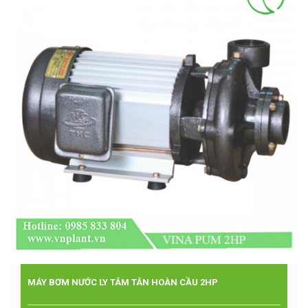
MÁY BƠM NƯỚC LY TÂM TÂN HOÀN CẦU 2HP