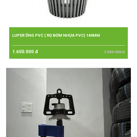
LUPER ỐNG PVC ( RỌ BƠM NHỰA PVC) 140MM
1.600.000 đ
1.560.000 đ