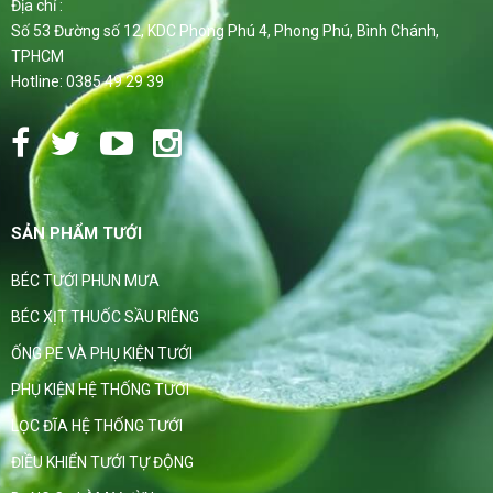
Địa chỉ :
Số 53 Đường số 12, KDC Phong Phú 4, Phong Phú, Bình Chánh,
TPHCM
Hotline: 0385 49 29 39
SẢN PHẨM TƯỚI
BÉC TƯỚI PHUN MƯA
BÉC XỊT THUỐC SẦU RIÊNG
ỐNG PE VÀ PHỤ KIỆN TƯỚI
PHỤ KIỆN HỆ THỐNG TƯỚI
LỌC ĐĨA HỆ THỐNG TƯỚI
ĐIỀU KHIỂN TƯỚI TỰ ĐỘNG