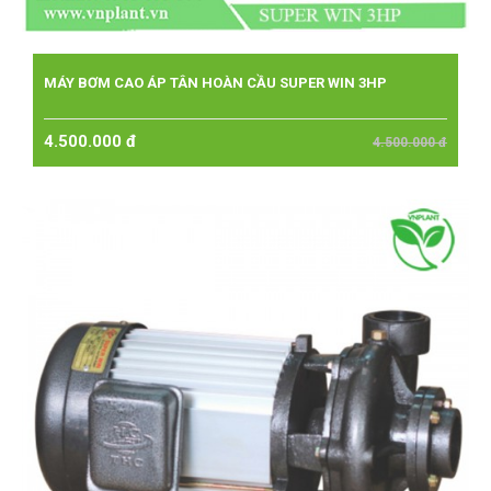
MÁY BƠM CAO ÁP TÂN HOÀN CẦU SUPER WIN 3HP
4.500.000 đ
4.500.000 đ