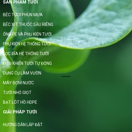
SẢN PHẨM TƯỚI
BÉC TƯỚI PHUN MƯA
BÉC XỊT THUỐC SẦU RIÊNG
ỐNG PE VÀ PHỤ KIỆN TƯỚI
PHỤ KIỆN HỆ THỐNG TƯỚI
LỌC ĐĨA HỆ THỐNG TƯỚI
ĐIỀU KHIỂN TƯỚI TỰ ĐỘNG
DỤNG CỤ LÀM VƯỜN
MÁY BƠM NƯỚC
TƯỚI NHỎ GIỌT
BẠT LÓT HỒ HDPE
GIẢI PHÁP TƯỚI
HƯỚNG DẪN LẮP ĐẶT