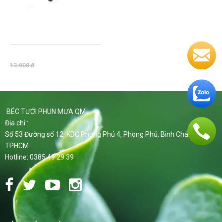
BÉC TƯỚI BÙ ÁP VP3V2 PRO
130 LÍT
13.000 đ
13.000 đ
BÉC TƯỚI PHUN MƯA QM
Địa chỉ :
Số 53 Đường số 12, KDC Phong Phú 4, Phong Phú, Bình Chánh,
TPHCM
Hotline: 0385 49 29 39