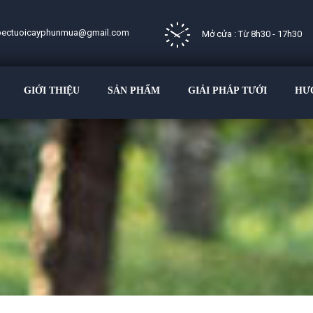
bectuoicayphunmua@gmail.com
Mở cửa : Từ 8h30 - 17h30
GIỚI THIỆU
SẢN PHẨM
GIẢI PHÁP TƯỚI
HƯ
AutoAds
powered by