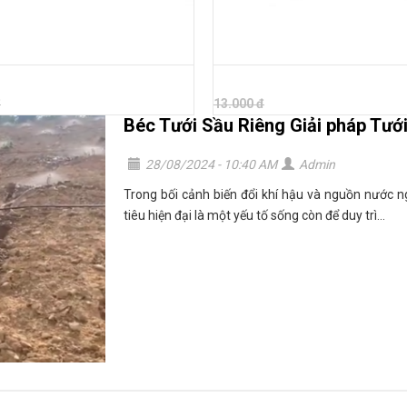
 BÙ ÁP VP3V2 PRO 90 LÍT
BÉC TƯỚI BÙ ÁP VP3V2 PRO 130 LÍ
 đ
13.000 đ
đ
13.000 đ
Béc Tưới Sầu Riêng Giải pháp Tưới
28/08/2024 - 10:40 AM
Admin
Trong bối cảnh biến đổi khí hậu và nguồn nước 
tiêu hiện đại là một yếu tố sống còn để duy trì...