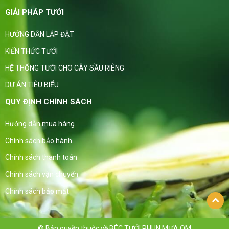
GIẢI PHÁP TƯỚI
HƯỚNG DẪN LẮP ĐẶT
KIẾN THỨC TƯỚI
HỆ THỐNG TƯỚI CHO CÂY SẦU RIÊNG
DỰ ÁN TIÊU BIỂU
QUY ĐỊNH CHÍNH SÁCH
Hướng dẫn mua hàng
Chính sách bảo hành
Chính sách thanh toán
Chính sách vận chuyển
Chính sách bảo mật
© Bản quyền thuộc về BÉC TƯỚI PHUN MƯA QM