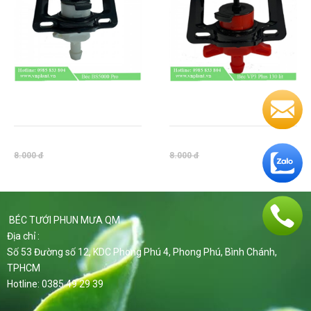
BÉC TƯỚI CÂY TẠI GỐC VP3
BÉC TƯỚI CÂY TẠI GỐC VP3
PLUS 90LÍT
PLUS 130LÍT
8.000 đ
8.000 đ
8.000 đ
8.000 đ
BÉC TƯỚI PHUN MƯA QM
Địa chỉ :
Số 53 Đường số 12, KDC Phong Phú 4, Phong Phú, Bình Chánh,
TPHCM
Hotline: 0385 49 29 39