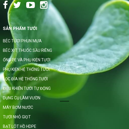
SẢN PHẨM TƯỚI
BÉC TƯỚI PHUN MƯA
BÉC XỊT THUỐC SẦU RIÊNG
ỐNG PE VÀ PHỤ KIỆN TƯỚI
PHỤ KIỆN HỆ THỐNG TƯỚI
LỌC ĐĨA HỆ THỐNG TƯỚI
ĐIỀU KHIỂN TƯỚI TỰ ĐỘNG
DỤNG CỤ LÀM VƯỜN
MÁY BƠM NƯỚC
TƯỚI NHỎ GIỌT
BẠT LÓT HỒ HDPE